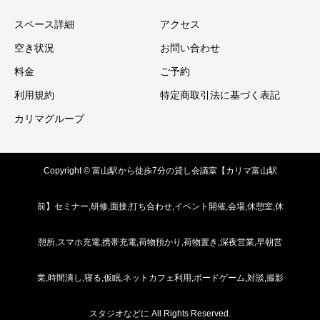
スペース詳細
アクセス
空き状況
お問い合わせ
料金
ご予約
利用規約
特定商取引法に基づく表記
カリマグループ
Copyright © 富山駅から徒歩7分の貸し会議室【カリマ富山駅
前】セミナー,研修,面接,打ち合わせ,イベント開催,会場,休憩室,休
憩所,スマホ充電,携帯充電,荷物預かり,荷物置き,深夜営業,早朝営
業,時間潰し,寝る,仮眠,ネットカフェ利用,ボードゲーム,対談,撮影
スタジオなどに All Rights Reserved.